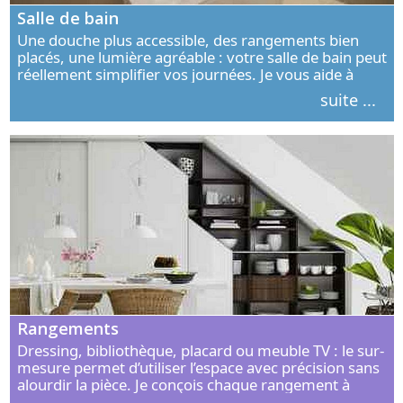
Salle de bain
Une douche plus accessible, des rangements bien
placés, une lumière agréable : votre salle de bain peut
réellement simplifier vos journées. Je vous aide à
concevoir un espace élégant, confortable et adapté à
suite ...
vos habitudes.
Rangements
Dressing, bibliothèque, placard ou meuble TV : le sur-
mesure permet d’utiliser l’espace avec précision sans
alourdir la pièce. Je conçois chaque rangement à
partir de vos objets, de vos habitudes et de votre