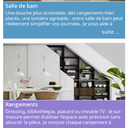
Salle de bain
Une douche plus accessible, des rangements bien
placés, une lumière agréable : votre salle de bain peut
réellement simplifier vos journées. Je vous aide à
concevoir un espace élégant, confortable et adapté à
suite ...
vos habitudes.
Rangements
Dressing, bibliothèque, placard ou meuble TV : le sur-
mesure permet d’utiliser l’espace avec précision sans
alourdir la pièce. Je conçois chaque rangement à
partir de vos objets, de vos habitudes et de votre