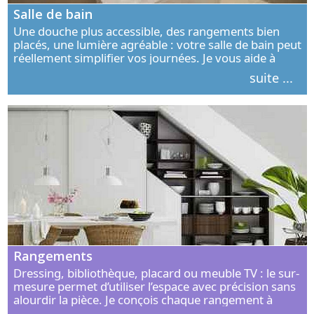
Salle de bain
Une douche plus accessible, des rangements bien
placés, une lumière agréable : votre salle de bain peut
réellement simplifier vos journées. Je vous aide à
concevoir un espace élégant, confortable et adapté à
suite ...
vos habitudes.
Rangements
Dressing, bibliothèque, placard ou meuble TV : le sur-
mesure permet d’utiliser l’espace avec précision sans
alourdir la pièce. Je conçois chaque rangement à
partir de vos objets, de vos habitudes et de votre