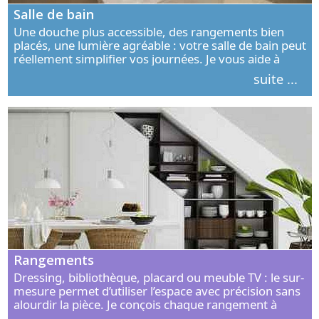
Salle de bain
Une douche plus accessible, des rangements bien
placés, une lumière agréable : votre salle de bain peut
réellement simplifier vos journées. Je vous aide à
concevoir un espace élégant, confortable et adapté à
suite ...
vos habitudes.
Rangements
Dressing, bibliothèque, placard ou meuble TV : le sur-
mesure permet d’utiliser l’espace avec précision sans
alourdir la pièce. Je conçois chaque rangement à
partir de vos objets, de vos habitudes et de votre