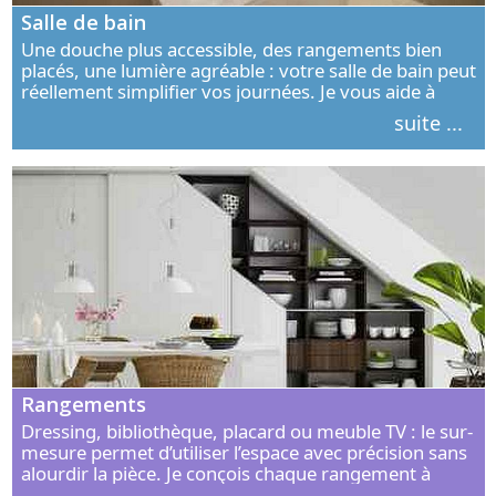
Salle de bain
Une douche plus accessible, des rangements bien
placés, une lumière agréable : votre salle de bain peut
réellement simplifier vos journées. Je vous aide à
concevoir un espace élégant, confortable et adapté à
suite ...
vos habitudes.
Rangements
Dressing, bibliothèque, placard ou meuble TV : le sur-
mesure permet d’utiliser l’espace avec précision sans
alourdir la pièce. Je conçois chaque rangement à
partir de vos objets, de vos habitudes et de votre