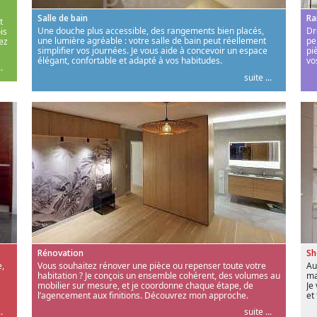
Salle de bain
Ra
t
Une douche plus accessible, des rangements bien placés,
Dr
is
une lumière agréable : votre salle de bain peut réellement
pe
ez
simplifier vos journées. Je vous aide à concevoir un espace
pi
élégant, confortable et adapté à vos habitudes.
vo
.
suite ...
Rénovation
S
,
Vous souhaitez rénover une pièce ou repenser toute votre
Au
habitation ? Je conçois un ensemble cohérent, des volumes au
ma
mobilier sur mesure, et je coordonne chaque étape, de
Je
l’agencement aux finitions. Découvrez mon approche.
et
.
suite ...