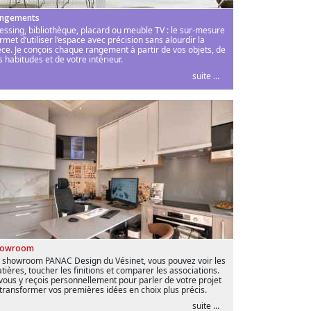
ngements
essing, bibliothèque, placard ou meuble TV : le sur-mesure
rmet d’utiliser l’espace avec précision sans alourdir la
èce. Je conçois chaque rangement à partir de vos objets, de
s habitudes et de votre intérieur.
suite ...
howroom
 showroom PANAC Design du Vésinet, vous pouvez voir les
tières, toucher les finitions et comparer les associations.
 vous y reçois personnellement pour parler de votre projet
 transformer vos premières idées en choix plus précis.
suite ...