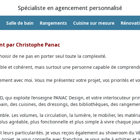
Spécialiste en agencement personnalisé
Salle de bain
Rangements
Cuisine sur mesure
Rénovat
ent par Christophe Panac
oisir de ne pas en porter seul toute la complexité.
able et cohérent, mais surtout une personne capable de comprendr
ent avec moi. Vous me présentez votre projet, vos priorités et vo
, qui exploite l’enseigne PANAC Design, et votre interlocuteur prin
 bain, des cuisines, des dressings, des bibliothèques, des rangemen
ble. Les volumes, la circulation, la lumière, le mobilier, les matéri
lus agréable, plus fonctionnelle et plus simple à vivre chaque jour
et leurs particularités. Je vous reçois également au showroom du V
projet. Je vous conseille avec franchise, je vous aide à arbitrer et j