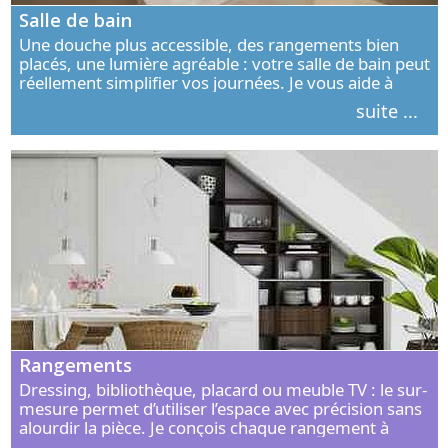
Salle de bain
Une douche plus accessible, des rangements bien
placés, une lumière agréable : votre salle de bain peut
réellement simplifier vos journées. Je vous aide à
concevoir un espace élégant, confortable et adapté à
suite ...
vos habitudes.
Rangements
Dressing, bibliothèque, placard ou meuble TV : le sur-
mesure permet d’utiliser l’espace avec précision sans
alourdir la pièce. Je conçois chaque rangement à
partir de vos objets, de vos habitudes et de votre