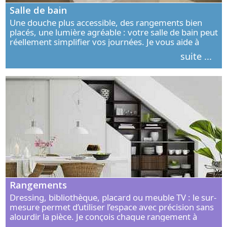
Salle de bain
Une douche plus accessible, des rangements bien
placés, une lumière agréable : votre salle de bain peut
réellement simplifier vos journées. Je vous aide à
concevoir un espace élégant, confortable et adapté à
suite ...
vos habitudes.
Rangements
Dressing, bibliothèque, placard ou meuble TV : le sur-
mesure permet d’utiliser l’espace avec précision sans
alourdir la pièce. Je conçois chaque rangement à
partir de vos objets, de vos habitudes et de votre