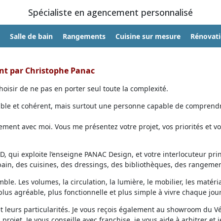
Spécialiste en agencement personnalisé
Salle de bain
Rangements
Cuisine sur mesure
Rénovat
ent par Christophe Panac
oisir de ne pas en porter seul toute la complexité.
able et cohérent, mais surtout une personne capable de comprendr
ent avec moi. Vous me présentez votre projet, vos priorités et vo
, qui exploite l’enseigne PANAC Design, et votre interlocuteur prin
 bain, des cuisines, des dressings, des bibliothèques, des rangemen
ble. Les volumes, la circulation, la lumière, le mobilier, les matéri
lus agréable, plus fonctionnelle et plus simple à vivre chaque jour
et leurs particularités. Je vous reçois également au showroom du V
projet. Je vous conseille avec franchise, je vous aide à arbitrer et j