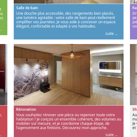
Salle de bain
Ra
t
Une douche plus accessible, des rangements bien placés,
Dr
is
une lumière agréable : votre salle de bain peut réellement
pe
ez
simplifier vos journées. Je vous aide à concevoir un espace
pi
élégant, confortable et adapté à vos habitudes.
vo
.
suite ...
Rénovation
S
,
Vous souhaitez rénover une pièce ou repenser toute votre
Au
habitation ? Je conçois un ensemble cohérent, des volumes au
ma
mobilier sur mesure, et je coordonne chaque étape, de
Je
l’agencement aux finitions. Découvrez mon approche.
et
.
suite ...