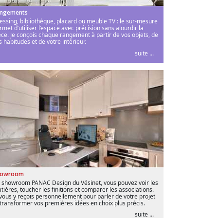
ngements
essing, bibliothèque, placard ou meuble TV : le sur-mesure
rmet d’utiliser l’espace avec précision sans alourdir la
èce. Je conçois chaque rangement à partir de vos objets, de
s habitudes et de votre intérieur.
suite ...
howroom
 showroom PANAC Design du Vésinet, vous pouvez voir les
tières, toucher les finitions et comparer les associations.
 vous y reçois personnellement pour parler de votre projet
 transformer vos premières idées en choix plus précis.
suite ...