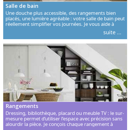
Salle de bain
Une douche plus accessible, des rangements bien
placés, une lumière agréable : votre salle de bain peut
réellement simplifier vos journées. Je vous aide à
concevoir un espace élégant, confortable et adapté à
suite ...
vos habitudes.
Rangements
Dressing, bibliothèque, placard ou meuble TV : le sur-
mesure permet d’utiliser l’espace avec précision sans
alourdir la pièce. Je conçois chaque rangement à
partir de vos objets, de vos habitudes et de votre